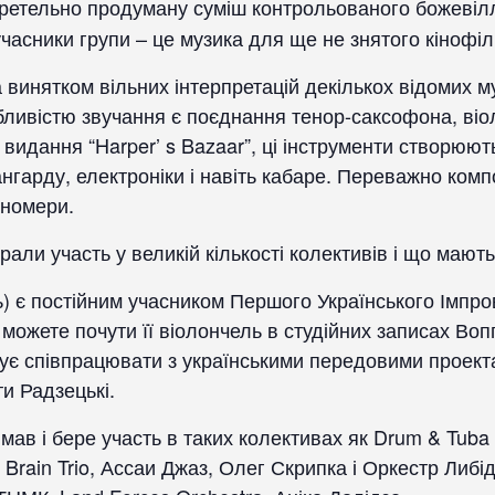
етельно продуману суміш контрольованого божевілля
учасники групи – це музика для ще не знятого кінофіл
 винятком вільних інтерпретацій декількох відомих муз
бливістю звучання є поєднання тенор-саксофона, віол
 видання “Harper’ s Bazaar”, ці інструменти створюю
нгарду, електроніки і навіть кабаре. Переважно комп
 номери.
али участь у великій кількості колективів і що мают
) є постійним учасником Першого Українського Імпров
можете почути її віолончель в студійних записах Воп
є співпрацювати з українськими передовими проекта
и Радзецькі.
в і бере участь в таких колективах як Drum & Tuba B
Brain Trio, Ассаи Джаз, Олег Скрипка і Оркестр Либід