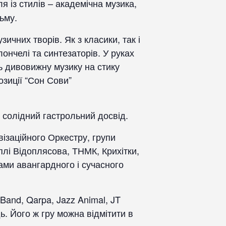
 із стилів – академічна музика,
ьму.
ичних творів. Як з класики, так і
ончелі та синтезаторів. У руках
ть дивовижну музику на стику
озиції “Сон Сови”
ь солідний гастрольний досвід.
ізаційного Оркестру, групи
плі Відоплясова, ТНМК, Крихітки,
ми авангардного і сучасного
and, Qarpa, Jazz Animal, JT
ь. Його ж гру можна відмітити в