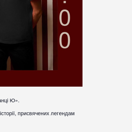
нці Ю».
 історії, присвячених легендам