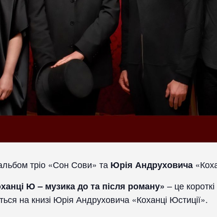
 альбом тріо «Сон Сови» та
«Коха
Юрія Андруховича
– це короткі
ханці Ю – музика до та після роману»
ються на книзі Юрія Андруховича «Коханці Юстиції».