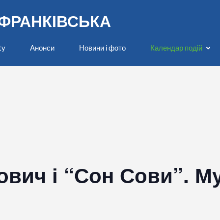
О-ФРАНКІВСЬКА
ty
Анонси
Новини і фото
Календар подій
вич і “Сон Сови”. М