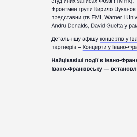
студійних записах Фоззі (ТМНК), 
Фронтмен групи Кирило Цуканов (
представництв EMI, Warner і Univ
Andru Donalds, David Guetta у ра
Детальнішу афішу
концертів у Ів
партнерів –
Концерти у Івано-Фра
Найцікавіші події в Івано-Фран
Івано-Франківську — встановл