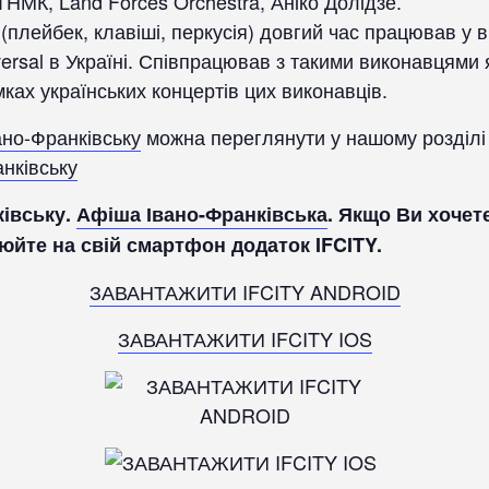
ТНМК, Land Forces Orchestra, Аніко Долідзе.
плейбек, клавіші, перкусія) довгий час працював у в
ersal в Україні. Співпрацював з такими виконавцями 
мках українських концертів цих виконавців.
ано-Франківську
можна переглянути у нашому розділ
нківську
ківську.
Афіша Івано-Франківська
.
Якщо Ви хочете
юйте на свій смартфон додаток IFCITY.
ЗАВАНТАЖИТИ IFCITY ANDROID
ЗАВАНТАЖИТИ IFCITY IOS