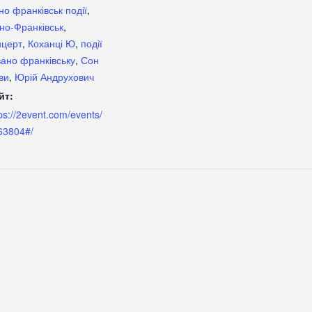
но франківськ події
,
ано-Франківськ
,
нцерт
,
Коханці Ю
,
події
івано франківську
,
Сон
ви
,
Юрій Андрухович
йт:
ps://2event.com/events/
63804#/