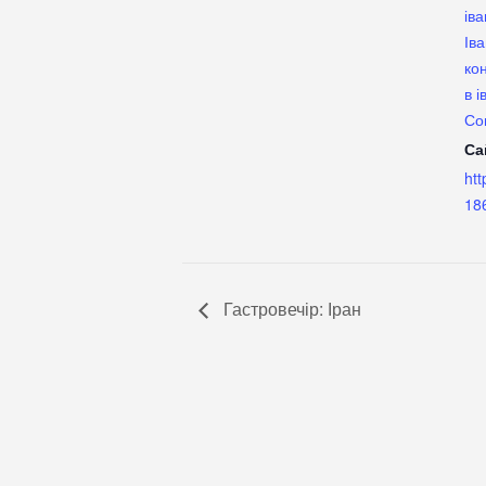
іва
Ів
ко
в 
Со
Са
htt
18
Гастровечір: Іран