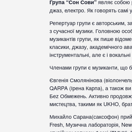
являє собою р
Група “Сон Сови”
джаз, електро. Як говорять самі 
Репертуар групи є авторським, за
з сучасної музики. Головною осо
музикантів групи, як пише відоме
класики, джазу, академічного ава
інструментальні, але є і вокальні
Членами групи є музиканти, що бр
Євгенія Смолянінова (віолончель
QARPA (Ірена Карпа), а також ви 
Беz Обмежень. Активно продовжу
мистецтва, такими як UKHO, брат
Михайло Сарана(саксофон) прийма
Fresh, Музична лабораторія, New 