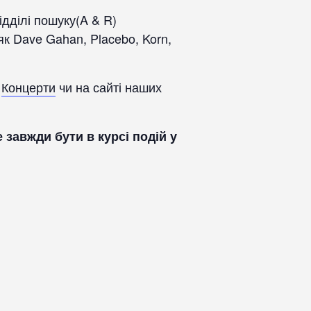
ідділі пошуку(A & R)
як Dave Gahan, Placebo, Korn,
і
Концерти
чи на сайті наших
 завжди бути в курсі подій у