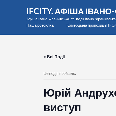
Перейти
IFCITY. АФІША ІВАН
до
вмісту
Афіша Івано-Франківська. Усі події Івано-Франківська
(натисніть
Наша розсилка
Комерційна пропозиція IFCi
Enter)
« Всі Події
Це подія пройшло.
Юрій Андрухо
виступ