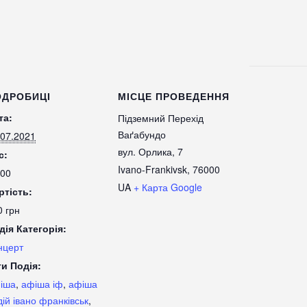
ОДРОБИЦІ
МІСЦЕ ПРОВЕДЕННЯ
та:
Підземний Перехід
Ваґабундо
.07.2021
вул. Орлика, 7
с:
Ivano-Frankivsk
,
76000
:00
UA
+ Карта Google
ртість:
0 грн
дія Категорія:
нцерт
ги Подія:
іша
,
афіша іф
,
афіша
дій івано франківськ
,