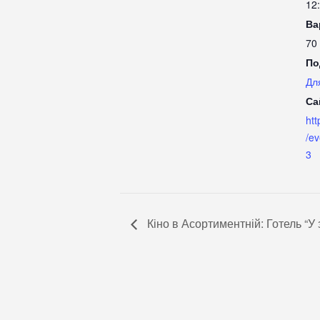
12
Ва
70
По
Дл
Са
ht
/e
3
Кіно в Асортиментній: Готель “У 