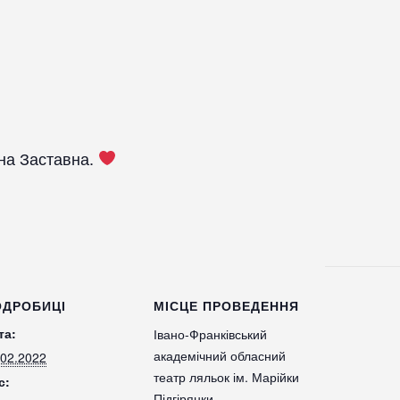
ана Заставна.
ОДРОБИЦІ
МІСЦЕ ПРОВЕДЕННЯ
та:
Івано-Франківський
академічний обласний
.02.2022
театр ляльок ім. Марійки
с:
Підгірянки