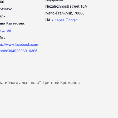
:00
Nezalezhnosti street,10А
ртість:
Ivano-Frankivsk
,
76000
 грн
UA
+ Карта Google
дія Категорія:
я дітей
йт:
tps://www.facebook.com
vents/39492696910365
загиблого альпініста”, Григорій Кроманов