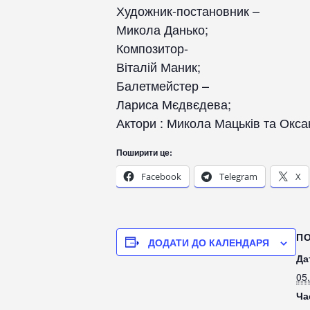
Художник-постановник –
Микола Данько;
Композитор-
Віталій Маник;
Балетмейстер –
Лариса Мєдвєдева;
Актори : Микола Мацьків та Окс
Поширити це:
Facebook
Telegram
X
П
ДОДАТИ ДО КАЛЕНДАРЯ
Да
05
Ча