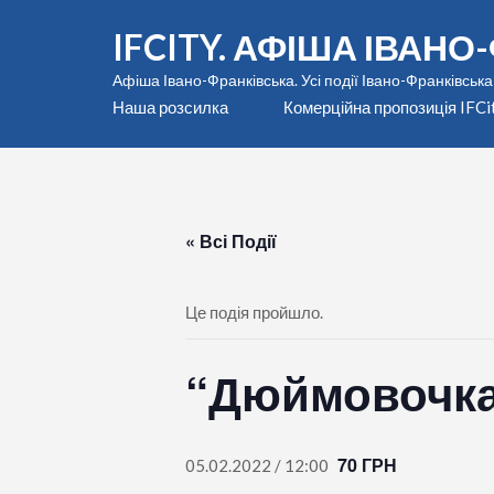
Перейти
IFCITY. АФІША ІВАН
до
вмісту
Афіша Івано-Франківська. Усі події Івано-Франківська
(натисніть
Наша розсилка
Комерційна пропозиція IFCi
Enter)
« Всі Події
Це подія пройшло.
“Дюймовочк
70 ГРН
05.02.2022 / 12:00