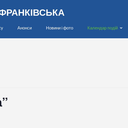
О-ФРАНКІВСЬКА
ty
Анонси
Новини і фото
Календар подій
а”