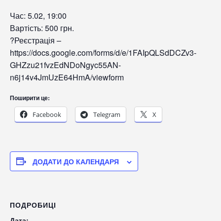
Час: 5.02, 19:00
Вартість: 500 грн.
?Реєстрація –
https://docs.google.com/forms/d/e/1FAIpQLSdDCZv3-
GHZzu21fvzEdNDoNgyc55AN-
n6j14v4JmUzE64HmA/viewform
Поширити це:
Facebook
Telegram
X
ДОДАТИ ДО КАЛЕНДАРЯ
ПОДРОБИЦІ
Дата: