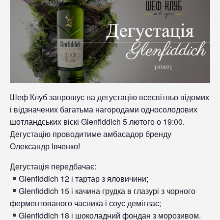
Шеф Клуб запрошує на дегустацію всесвітньо відомих
і відзначених багатьма нагородами односолодових
шотландських віскі Glenfiddich 5 лютого о 19:00.
Дегустацію проводитиме амбасадор бренду
Олександр Івченко!
Дегустація передбачає:
Glenfiddich 12 і тартар з яловичини;
Glenfiddich 15 і качина грудка в глазурі з чорного
ферментованого часника і соус деміглас;
Glenfiddich 18 і шоколадний фондан з морозивом.