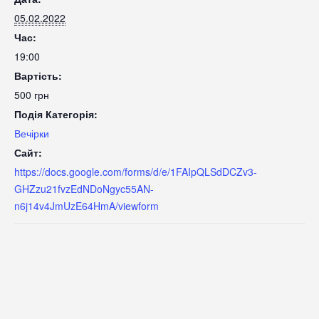
05.02.2022
Час:
19:00
Вартість:
500 грн
Подія Категорія:
Вечірки
Сайт:
https://docs.google.com/forms/d/e/1FAIpQLSdDCZv3-
GHZzu21fvzEdNDoNgyc55AN-
n6j14v4JmUzE64HmA/viewform