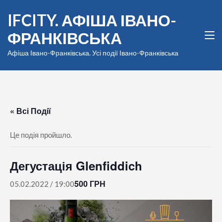
Перейти
IFCITY. АФІША ІВАНО-
до
вмісту
ФРАНКІВСЬКА
(натисніть
Enter)
Афіша Івано-Франківська. Усі події Івано-Франківська
« Всі Події
Це подія пройшло.
Дегустація Glenfiddich
500 ГРН
05.02.2022 / 19:00